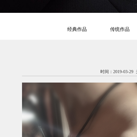
经典作品
传统作品
时间：2019-03-