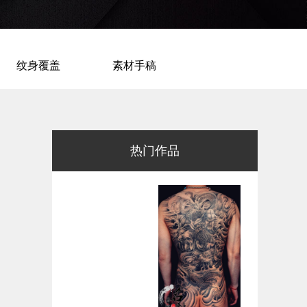
纹身覆盖
素材手稿
热门作品