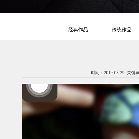
经典作品
传统作品
时间：2019-03-29