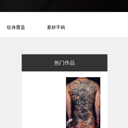
纹身覆盖
素材手稿
热门作品