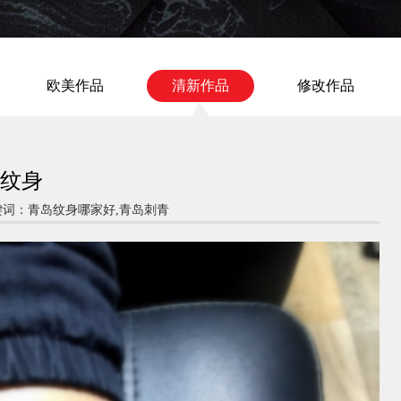
欧美作品
清新作品
修改作品
纹身
9 关键词：青岛纹身哪家好,青岛刺青